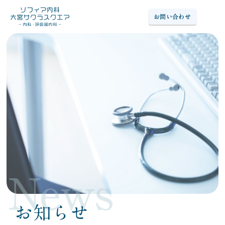
お問い合わせ
Ope
トップページ
Top
−ご挨拶
−診療時間
−ご予約について
−お支払い方法
−アクセス
診療案内
Medical dept
院内掲示物
Post
お知らせ
News
お知らせ