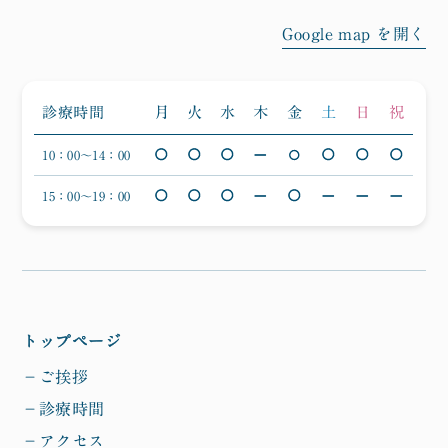
Google map を開く
月
火
水
木
金
土
日
祝
診療時間
○
○
○
○
○
○
10：00〜14：00
―
○
○
○
○
○
15：00〜19：00
―
―
―
―
トップページ
−ご挨拶
−診療時間
−アクセス