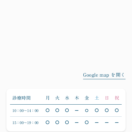
Google map を開く
月
火
水
木
金
土
日
祝
診療時間
○
○
○
○
○
○
10：00〜14：00
―
○
○
○
○
○
15：00〜19：00
―
―
―
―