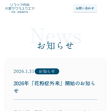
お問い合わせ
Ope
トップページ
Top
−ご挨拶
−診療時間
お知らせ
−ご予約について
−お支払い方法
−アクセス
2026.1.31
お知らせ
診療案内
Medical dept
2026年「花粉症外来」開始のお知ら
院内掲示物
Post
せ
お知らせ
News