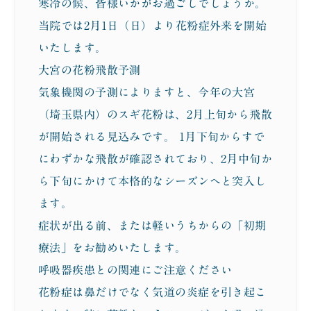
寒冷の候、皆様いかがお過ごしでしょうか。
採用情報
Recruit
当院では2月1日（日）より花粉症外来を開始
お問い合わせ
Contact
いたします
。
大宮の花粉飛散予測
プライバシーポリシー
気象機関の予測によりますと、今年の大宮
（埼玉県内）のスギ花粉は、
2月上旬から飛散
特定商取引法に基づく表記
が開始される見込み
です。 1月下旬からすで
にわずかな飛散が確認されており、2月中旬か
ら下旬にかけて本格的なシーズンへと突入し
ます。
症状が出る前、または軽いうちからの「初期
療法」をお勧めいたします。
呼吸器疾患との関連にご注意ください
花粉症は鼻だけでなく気道の炎症を引き起こ