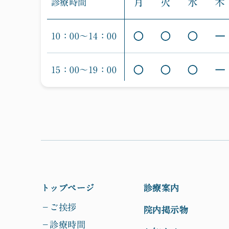
月
火
水
木
診療時間
○
○
○
10：00〜14：00
―
○
○
○
15：00〜19：00
―
トップページ
診療案内
−ご挨拶
院内掲示物
−診療時間