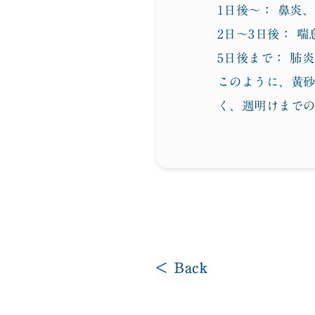
1日後〜： 鼻炎
2日〜3日後： 
5日後まで： 肺
このように、黄
く、週明けまで
< Back