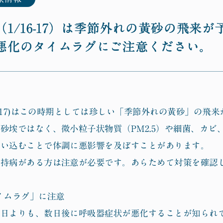
診療案内
1/16-17）は季節外れの黄砂の飛来
悪化のタイムラグにご注意ください。
Post
院内掲示物
16-17)はこの時期としては珍しい「季節外れの黄砂」の飛
News
砂埃ではなく、微小粒子状物質（PM2.5）や細菌、カビ
お知らせ
吸い込むことで体調に悪影響を及ぼすことがあります。
に持病がある方は注意が必要です。あらためて対策を確認
イムラグ」に注意
当日よりも、数日後に呼吸器症状が悪化することが知られ