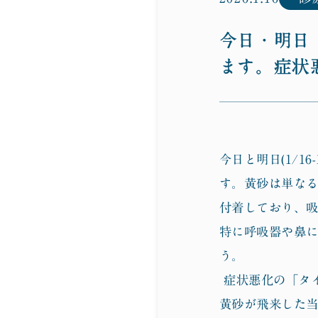
今日・明日（
ます。症状
今日と明日(1/
す。黄砂は単なる
付着しており、
特に呼吸器や鼻
う。
症状悪化の「タ
黄砂が飛来した