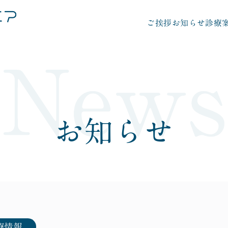
ご挨拶
お知らせ
診療
Top
トップページ
−ご挨拶
−お支払い方法
お知らせ
−診療時間
−アクセス
−ご予約について
Medical dept
療情報