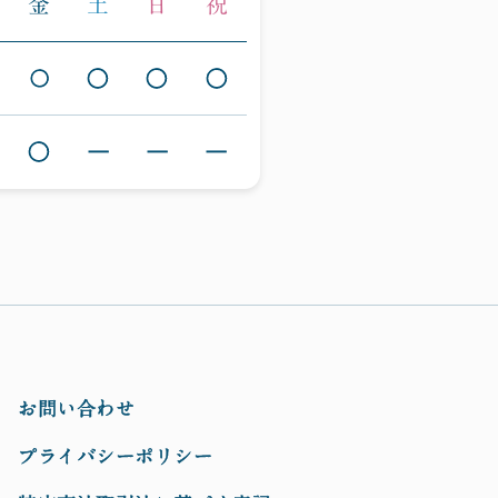
金
土
日
祝
○
○
○
○
○
―
―
―
お問い合わせ
プライバシーポリシー